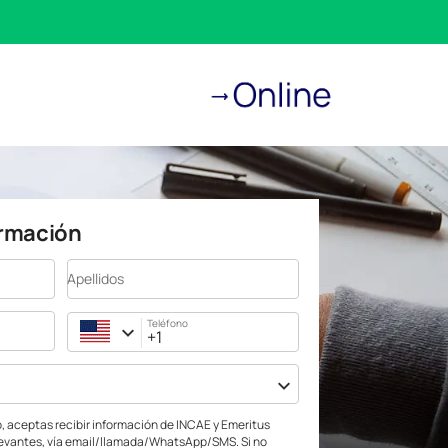
ormación
Apellidos
Teléfono
jo, aceptas recibir información de INCAE y Emeritus
levantes, vía email/llamada/WhatsApp/SMS. Si no