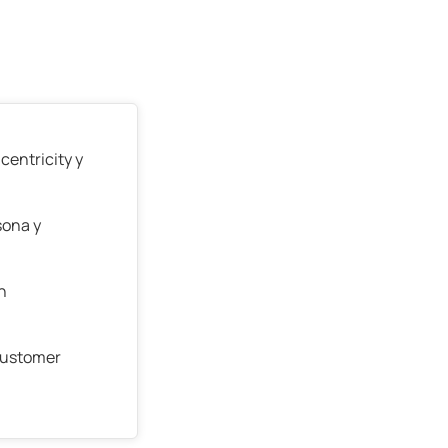
centricity y
sona y
n
 customer