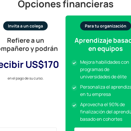
Opciones financieras
Invita a un colega
Para tu organización
Refiere a un
Aprendizaje basa
ompañero y podrán
en equipos
ecibir US$170
Mejora habilidades con
programas de
universidades de élite
e
n el pago de su curso.
Personaliza el aprendiz
en tu empresa
Aprovecha el 90% de
finalización del aprendi
basado en cohortes