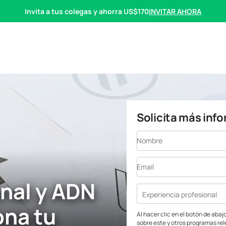
INVITAR AHORA
Invita a tus colegas y ahorra US$170
Solicita más inf
Nombre
Email
nal y ADN
Experiencia profesional
ona tu
Al hacer clic en el botón de aba
sobre este y otros programas re