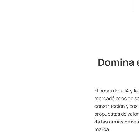
Domina e
El boom de la
IA y l
mercadólogos no so
construcción y posi
propuestas de valor
da las armas neces
marca.