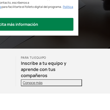
contacto, escríbenos a
g
para facilitarte el folleto digital del programa.
Política
cita más información
PARA TU EQUIPO
Inscribe a tu equipo y
aprende con tus
compañeros
Conoce más