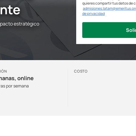
nte
quieres compartir tus datos de 
admisiones.latam@emeritus.or
de privacidad
mpacto estratégico
Soli
IÓN
COSTO
manas, online
ras por semana