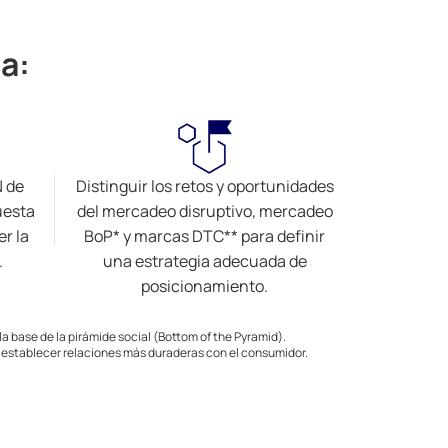
a:
N de
Distinguir los retos y oportunidades
uesta
del mercadeo disruptivo, mercadeo
er la
BoP* y marcas DTC** para definir
.
una estrategia adecuada de
posicionamiento.
a base de la pirámide social (Bottom of the Pyramid).
a establecer relaciones más duraderas con el consumidor.