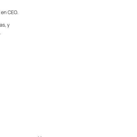
e en CEO.
as, y
.