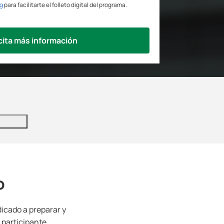
g
para facilitarte el folleto digital del programa.
cita más información
o
icado a preparar y
 participante