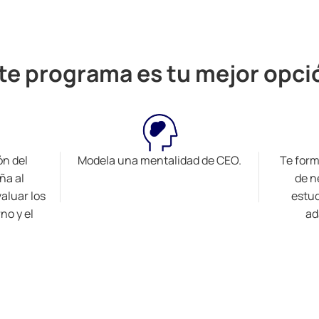
te programa es tu mejor opci
n del
Modela una mentalidad de CEO.
Te form
ña al
de n
valuar los
estud
no y el
ad