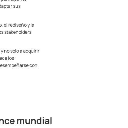
adaptar sus
, el rediseño y la
los stakeholders
y no solo a adquirir
ece los
a desempeñarse con
ance mundial