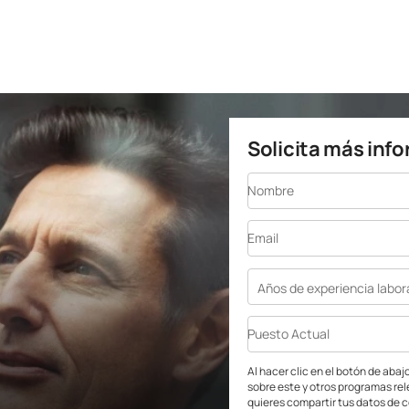
Solicita más inf
Nombre
Email
Años de experiencia labor
Puesto Actual
Al hacer clic en el botón de aba
sobre este y otros programas re
quieres compartir tus datos de 