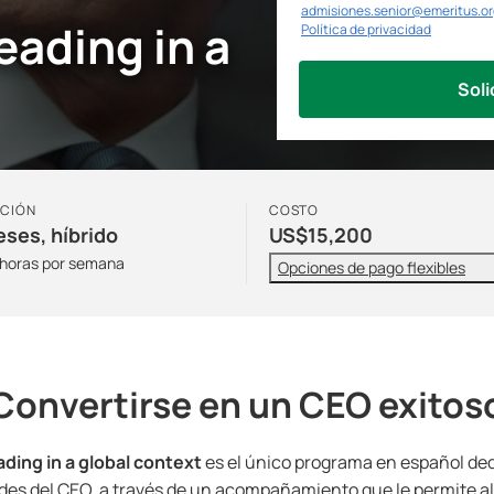
admisiones.senior@emeritus.or
ading in a
Política de privacidad
Soli
CIÓN
COSTO
eses, híbrido
US$15,200
 horas por semana
Opciones de pago flexibles
Convertirse en un CEO exitos
ing in a global context
es el único programa en español ded
ades del CEO, a través de un acompañamiento que le permite al