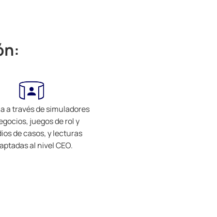
ón:
a a través de simuladores
egocios, juegos de rol y
ios de casos, y lecturas
aptadas al nivel CEO.