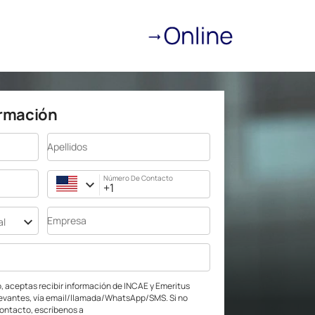
ormación
Apellidos
Número De Contacto
Empresa
al
jo, aceptas recibir información de INCAE y Emeritus
levantes, vía email/llamada/WhatsApp/SMS. Si no
contacto, escríbenos a