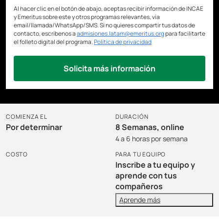
Al hacer clic en el botón de abajo, aceptas recibir información de INCAE
y Emeritus sobre este y otros programas relevantes, vía
email/llamada/WhatsApp/SMS. Si no quieres compartir tus datos de
contacto, escríbenos a
admisiones.latam@emeritus.org
para facilitarte
el folleto digital del programa.
Política de privacidad
Solicita más información
COMIENZA EL
DURACIÓN
Por determinar
8 Semanas, online
4 a 6 horas por semana
COSTO
PARA TU EQUIPO
Inscribe a tu equipo y
aprende con tus
compañeros
Aprende más