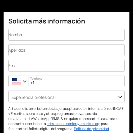
Solicita más información
Nombre
Apellidos
Email
Teléfono
Experiencia profesional
Al hacer clic en el botón de abajo, aceptas recibir información de INCAE
y Emeritus sobre este y otros programas relevantes, vía
email/llamada/WhatsApp/SMS. Si no quieres compartir tus datos de
contacto, escríbenos a
admisiones.senior@emeritus.org
para
facilitarte el folleto digital del programa.
Política de privacidad