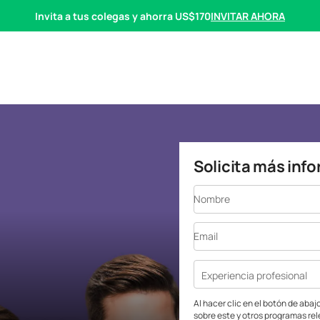
INVITAR AHORA
Invita a tus colegas y ahorra US$170
Solicita más inf
Nombre
Email
Experiencia profesional
Al hacer clic en el botón de aba
sobre este y otros programas re