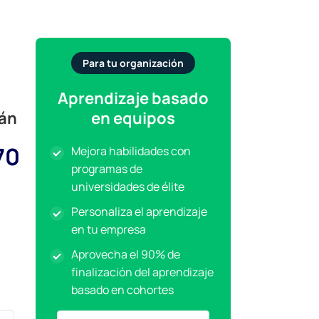
Para tu organización
Aprendizaje basado
án
en equipos
70
Mejora habilidades con
programas de
universidades de élite
Personaliza el aprendizaje
en tu empresa
Aprovecha el 90% de
finalización del aprendizaje
basado en cohortes