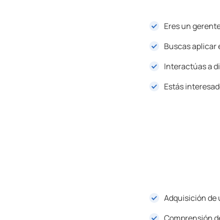
Eres un gerente
Buscas aplicar e
Interactúas a d
Estás interesad
Adquisición de 
Comprensión del