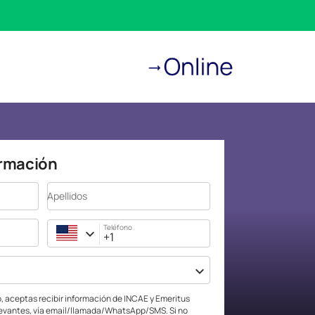
ormación
Apellidos
Teléfono
jo, aceptas recibir información de INCAE y Emeritus
levantes, vía email/llamada/WhatsApp/SMS. Si no