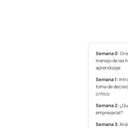
Semana 0
: Or
manejo de las 
aprendizaje.
Semana 1:
Intr
toma de decisi
crítico.
Semana 2:
¿Qué
empresarial?
Semana 3:
Anál