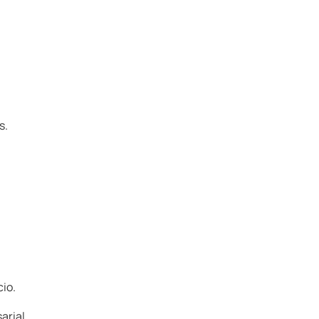
s.
io.
arial.