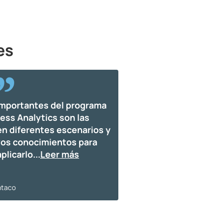
es
importantes del programa
ess Analytics son las
en diferentes escenarios y
os conocimientos para
plicarlo
...
Leer más
ntaco