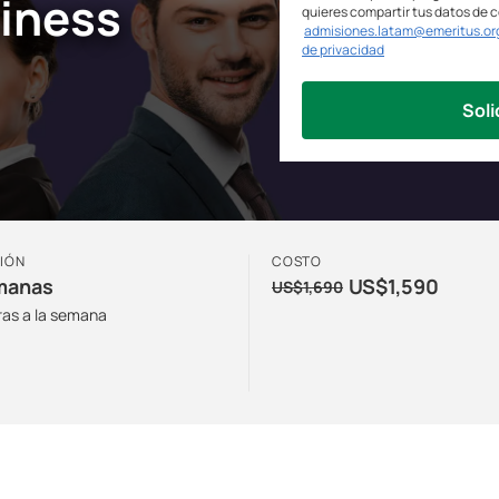
siness
quieres compartir tus datos de 
admisiones.latam@emeritus.or
de privacidad
Soli
IÓN
COSTO
manas
US$1,590
US$1,690
ras a la semana