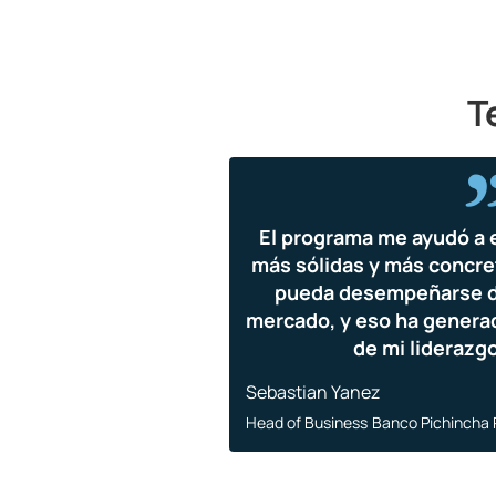
T
El programa me ayudó a 
más sólidas y más concre
pueda desempeñarse d
mercado, y eso ha genera
de mi liderazg
Sebastian Yanez
Head of Business
Banco Pichincha