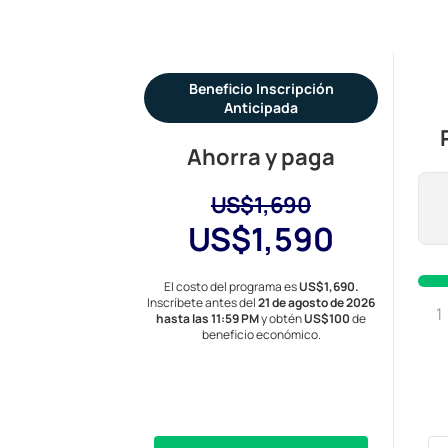
Beneficio Inscripción
Anticipada
Ahorra y paga
US$1,690
US$1,590
El costo del programa es
US$1,690.
Inscríbete antes del
21 de agosto de 2026
1
hasta las 11:59 PM
y obtén
US$100
de
beneficio económico.