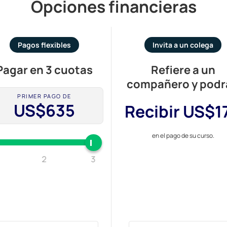
Opciones financieras
Pagos flexibles
Invita a un colega
Pagar en 3 cuotas
Refiere a un
compañero y podr
PRIMER PAGO DE
US$635
Recibir US$1
e
n el pago de su curso.
2
3