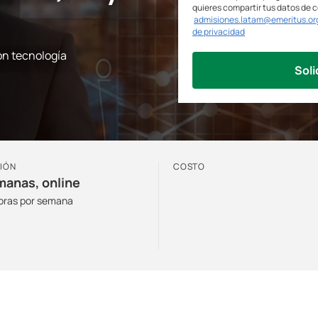
quieres compartir tus datos de 
admisiones.latam@emeritus.or
de privacidad
on tecnología
Soli
IÓN
COSTO
manas, online
horas por semana