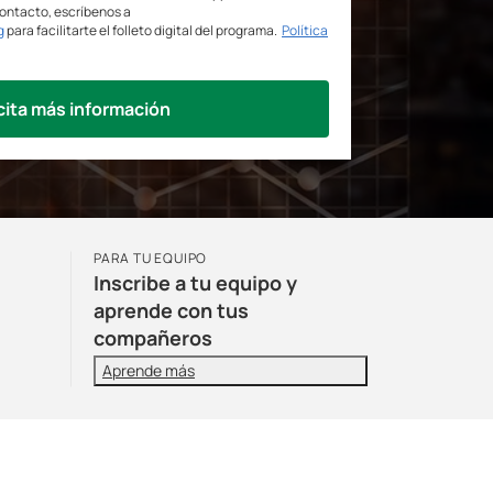
contacto, escríbenos a
g
para facilitarte el folleto digital del programa.
Política
cita más información
PARA TU EQUIPO
Inscribe a tu equipo y
aprende con tus
compañeros
Aprende más