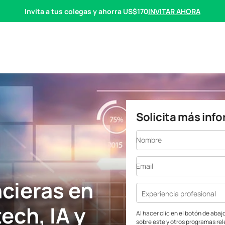
INVITAR AHORA
Invita a tus colegas y ahorra US$170
Solicita más inf
Nombre
Email
ncieras en
Experiencia profesional
tech, IA y
Al hacer clic en el botón de aba
sobre este y otros programas re