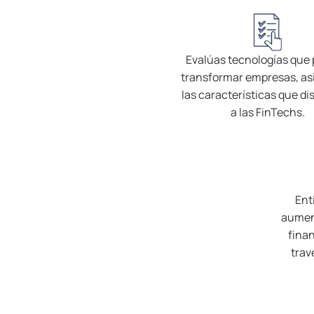
Evalúas tecnologías que
transformar empresas, as
las características que d
a las FinTechs.
Ent
aument
fina
trav