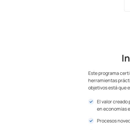
I
Este programa certi
herramientas prácti
objetivos está que e
El valor creado
en economías e
Procesos novedo