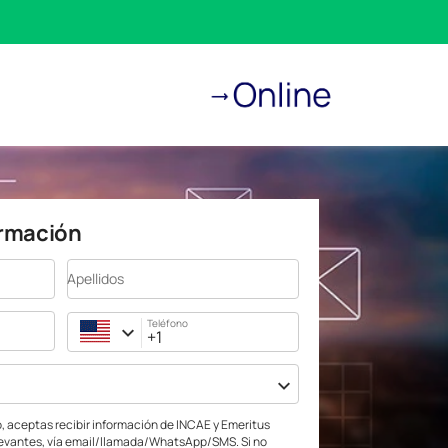
ormación
Apellidos
Teléfono
jo, aceptas recibir información de INCAE y Emeritus
levantes, vía email/llamada/WhatsApp/SMS. Si no