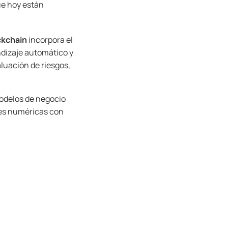
e hoy están
ockchain
incorpora el
ndizaje automático y
aluación de riesgos,
odelos de negocio
nes numéricas con