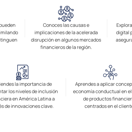
 pueden
Conoces las causas e
Explora
imilando
implicaciones de la acelerada
digital
istinguen
disrupción en algunos mercados
asegur
financieros de la región.
iendes la importancia de
Aprendes a aplicar concep
ar los niveles de inclusión
economía conductual en el
nciera en América Latina a
de productos financie
és de innovaciones clave.
centrados en el client