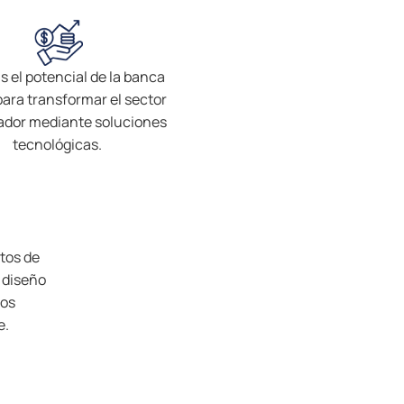
s el potencial de la banca
 para transformar el sector
ador mediante soluciones
tecnológicas.
tos de
 diseño
ros
e.