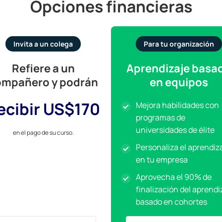
Opciones financieras
Invita a un colega
Para tu organización
Refiere a un
Aprendizaje basa
ompañero y podrán
en equipos
ecibir US$170
Mejora habilidades con
programas de
universidades de élite
e
n el pago de su curso.
Personaliza el aprendiz
en tu empresa
Aprovecha el 90% de
finalización del aprendi
basado en cohortes