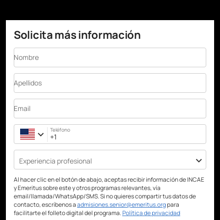
Solicita más información
Nombre
Apellidos
Email
Teléfono
Experiencia profesional
Al hacer clic en el botón de abajo, aceptas recibir información de INCAE
y Emeritus sobre este y otros programas relevantes, vía
email/llamada/WhatsApp/SMS. Si no quieres compartir tus datos de
contacto, escríbenos a
admisiones.senior@emeritus.org
para
facilitarte el folleto digital del programa.
Política de privacidad